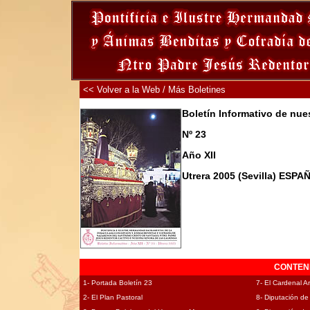
<< Volver a la Web / Más Boletines
Boletín Informativo de nu
Nº 23
Año XII
Utrera 2005
(Sevilla) ESPA
CONTENI
1- Portada Boletín 23
7- El Cardenal Ar
2- El Plan Pastoral
8- Diputación de