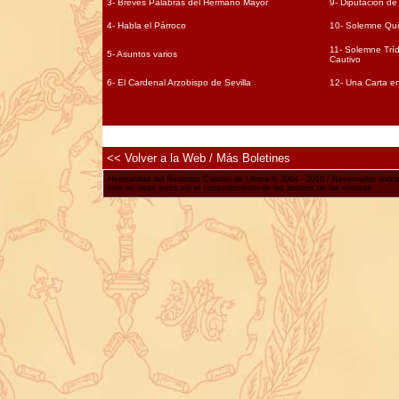
3- Breves Palabras del Hermano Mayor
9- Diputación de 
4- Habla el Párroco
10- Solemne Quin
11- Solemne Trí
5- Asuntos varios
Cautivo
6- El Cardenal Arzobispo de Sevilla
12- Una Carta en
<< Volver a la Web / Más Boletines
Hermandad del Redentor Cautivo de Utrera © 2004 - 2010 / Reservados todos l
sitio en otras webs sin el consentimiento de los autores de las mismas