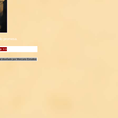
do promesa.
te >>
al diseñado por Mercurio Estudios