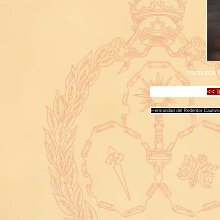
Hermanos N
<< I
Hermandad del Redentor Cautivo 