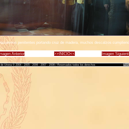
azarenos penitentes portando cruz de madera, muchos descalzos cumplien
magen Anterior
>>INICIO<<
Imagen Siguien
de Utrera © 2004 - 2005 - 2006 - 2007 - 2008 / Reservados todos los derechos
Port