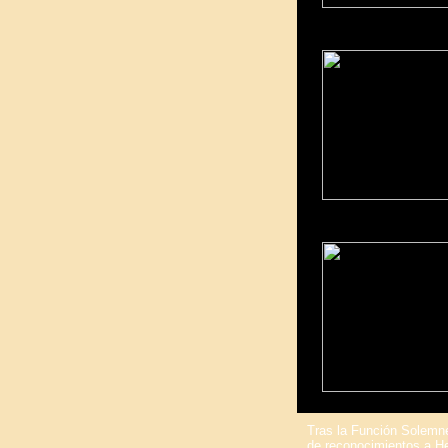
Tras la Función Solemne
de reconocimientos a He