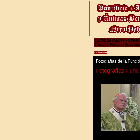
Cultos de Reglas - Nuest
Triduo y Función Solemn
<<Volver
Fotografías de la Funci
Fotografías Func